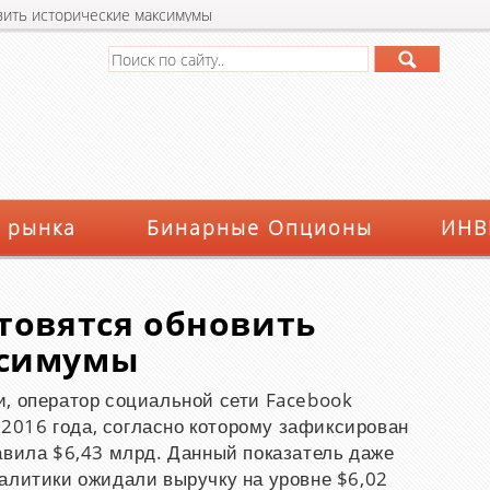
вить исторические максимумы
 рынка
Бинарные Опционы
ИНВ
товятся обновить
ксимумы
и, оператор социальной сети Facebook
л 2016 года, согласно которому зафиксирован
авила $6,43 млрд. Данный показатель даже
алитики ожидали выручку на уровне $6,02