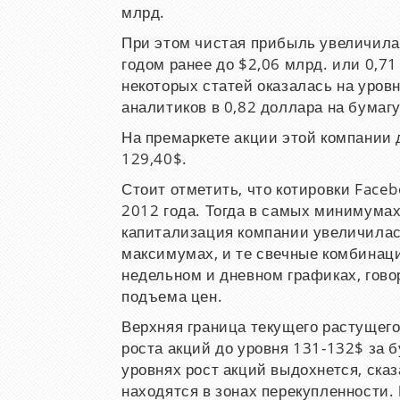
млрд.
При этом чистая прибыль увеличилас
годом ранее до $2,06 млрд. или 0,7
некоторых статей оказалась на уров
аналитиков в 0,82 доллара на бумагу
На премаркете акции этой компании 
129,40$.
Стоит отметить, что котировки Face
2012 года. Тогда в самых минимумах
капитализация компании увеличилась
максимумах, и те свечные комбинаци
недельном и дневном графиках, гово
подъема цен.
Верхняя граница текущего растущего
роста акций до уровня 131-132$ за б
уровнях рост акций выдохнется, ска
находятся в зонах перекупленности