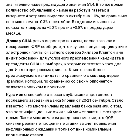
значительно ниже предыдущего значения 51,4. В то же время
количество объявлений о найме на работу в газетах и
интернете Австралии выросло в октябре на 1.0%, по сравнению
со снижением на -0.3% в сентябре. В годовом исчислении
показатель вырос на +5.2% против +3.8% в предыдущем
месяце.
Доллар США
резко вырос против иены, после того как в
воскресение ФБР сообщило, что изучило новую порцию утечек
электронной почты с частного сервера Хиллари Клинтон и не
видит оснований для уголовного преследования кандидата в
президенты США на выборах, которые состоятся через два
дня. Инвесторы рассматривают Клинтон как более
предсказуемого кандидата по сравнению с миллиардером
Трампом, который, по сравнению со своим оппонентом,
является новичком в политике.
Курс
иены
спокойно отнесся к публикации протоколов
последнего заседания Банка Японии от 20-21 сентября. Стало
известно, что многие члены правления банка заявили, о том,
что рост инфляционных ожиданий может занять некоторое
время. Также многие члены разделяют мнение, что QQE
снизили реальные процентные ставки за счет повышения
инфляционных ожиданий и толкают вниз номинальные
процентные ставки.