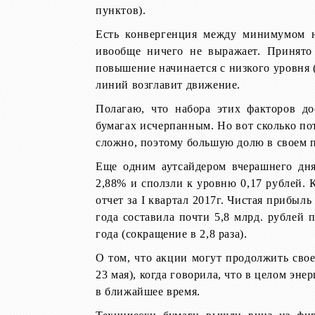
пунктов).
Есть конвергенция между минимумом н
и
вообще ничего не выражает. Принято 
повышение начинается с низкого уровня (
линий возглавит движение.
Полагаю, что набора этих факторов до
бумагах исчерпанным. Но
вот сколько по
сложно, поэтому большую долю в своем п
Еще одним аутсайдером вчерашнего дн
2,88% и сползли к уровню 0,17 рублей. 
отчет за
I
квартал 2017г. Чистая прибы
года составила
почти 5,8 млрд. рублей 
года (сокращение в 2,8 раза).
О том, что акции могут продолжить свое
23 мая), когда говорила, что в целом
энер
в ближайшее время.