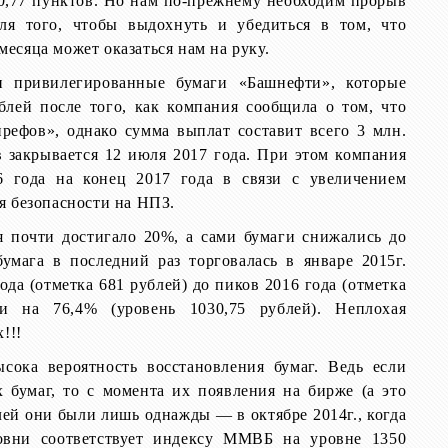
0,77 пунктов. Но нам по-прежнему необходим прорыв
я того, чтобы выдохнуть и убедиться в том, что
есяца может оказаться нам на руку.
и привилегированные бумаги «Башнефти», которые
блей после того, как компания сообщила о том, что
рефов», однако сумма выплат составит всего 3 млн.
 закрывается 12 июля 2017 года. При этом компания
6 года на конец 2017 года в связи с увеличением
я безопасности на НПЗ.
я почти достигало 20%, а сами бумаги снижались до
умага в последний раз торговалась в январе 2015г.
да (отметка 681 рублей) до пиков 2016 года (отметка
ми на 76,4% (уровень 1030,75 рублей). Неплохая
!!!
сока вероятность восстановления бумаг. Ведь если
 бумаг, то с момента их появления на бирже (а это
лей они были лишь однажды — в октябре 2014г., когда
ровни соответствует индексу ММВБ на уровне 1350