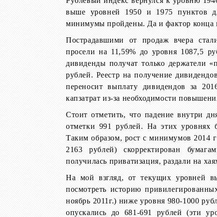
Рублевый индекс вернулся к уровню 194
выше уровней 1950 и 1975 пунктов дл
минимумы пройдены. Да и фактор конца м
Пострадавшими от продаж вчера стал
просели на 11,59% до уровня 1087,5 ру
дивиденды получат только держатели «п
рублей.
Реестр на получение дивидендов
переносит выплату дивидендов за 201
капзатрат из-за необходимости повышени
Стоит отметить, что падение внутри дн
отметки 991 рублей. На этих уровнях б
Таким образом, рост с минимумов 2014 го
2163 рублей) скорректирован бумага
получилась приватизация, раздали на хаях
На мой взгляд, от текущих уровней вы
посмотреть историю привилегированных
ноябрь 2011г.) ниже уровня 980-1000 руб
опускались до 681-691 рублей (эти у