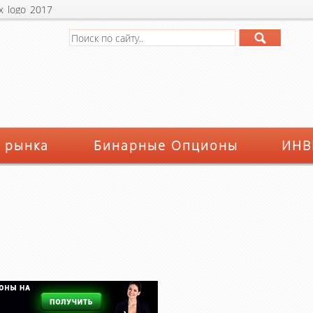
x_logo_2017
 рынка
Бинарные Опционы
ИНВ