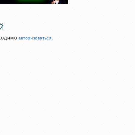
й
бходимо
.
авторизоваться