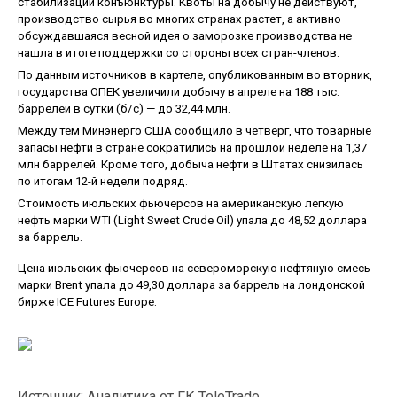
стабилизации конъюнктуры. Квоты на добычу не действуют,
производство сырья во многих странах растет, а активно
обсуждавшаяся весной идея о заморозке производства не
нашла в итоге поддержки со стороны всех стран-членов.
По данным источников в картеле, опубликованным во вторник,
государства ОПЕК увеличили добычу в апреле на 188 тыс.
баррелей в сутки (б/с) — до 32,44 млн.
Между тем Минэнерго США сообщило в четверг, что товарные
запасы нефти в стране сократились на прошлой неделе на 1,37
млн баррелей. Кроме того, добыча нефти в Штатах снизилась
по итогам 12-й недели подряд.
Стоимость июльских фьючерсов на американскую легкую
нефть марки WTI (Light Sweet Crude Oil) упала до 48,52 доллара
за баррель.
Цена июльских фьючерсов на североморскую нефтяную смесь
марки Brent упала до 49,30 доллара за баррель на лондонской
бирже ICE Futures Europe.
Источник: Аналитика от ГК TeleTrade