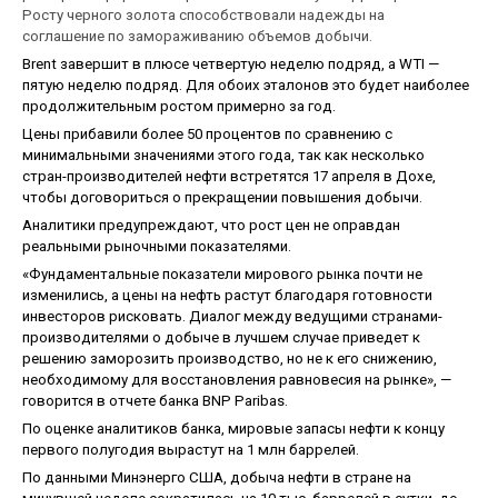
Росту черного золота способствовали надежды на
соглашение по замораживанию объемов добычи.
Brent завершит в плюсе четвертую неделю подряд, а WTI —
пятую неделю подряд. Для обоих эталонов это будет наиболее
продолжительным ростом примерно за год.
Цены прибавили более 50 процентов по сравнению с
минимальными значениями этого года, так как несколько
стран-производителей нефти встретятся 17 апреля в Дохе,
чтобы договориться о прекращении повышения добычи.
Аналитики предупреждают, что рост цен не оправдан
реальными рыночными показателями.
«Фундаментальные показатели мирового рынка почти не
изменились, а цены на нефть растут благодаря готовности
инвесторов рисковать. Диалог между ведущими странами-
производителями о добыче в лучшем случае приведет к
решению заморозить производство, но не к его снижению,
необходимому для восстановления равновесия на рынке», —
говорится в отчете банка BNP Paribas.
По оценке аналитиков банка, мировые запасы нефти к концу
первого полугодия вырастут на 1 млн баррелей.
По данными Минэнерго США, добыча нефти в стране на