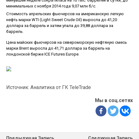
минувшей неделе сократилась на 10 тыс. баррелей в сутки, до
минимальных с ноября 2014 года 9,07 млн б/с.
Стоимость апрельских фьючерсов на американскую легкую
нефть марки WTI (Light Sweet Crude Oil) выросла до 41,20
доллара за баррель и затем упала до 39,88 доллара за
баррель.
Цена майских фьючерсов на североморскую нефтяную смесь
марки Brent выросла до 41,71 доллара за баррель на
лондонской бирже ICE Futures Europe.
Источник: Аналитика от ГК TeleTrade
Мы в соц.сетях
Предыдущая Запись
Следующая Запись