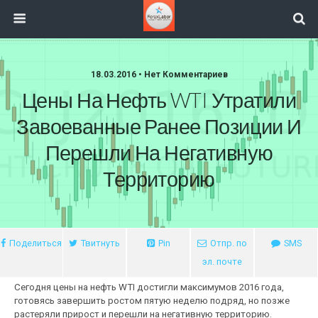
18.03.2016 • Нет Комментариев
Цены На Нефть WTI Утратили
Завоеванные Ранее Позиции И
Перешли На Негативную
Территорию
Поделиться
Твитнуть
Pin
Отпр. по
SMS
эл. почте
Сегодня цены на нефть WTI достигли максимумов 2016 года,
готовясь завершить ростом пятую неделю подряд, но позже
растеряли прирост и перешли на негативную территорию.