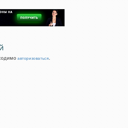
й
бходимо
.
авторизоваться