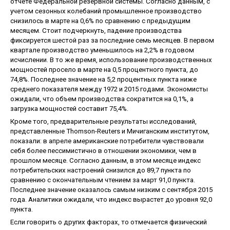
отчете Федеральной резервной системы. Согласно данным, с
учетом сезонных колебаний промышленное производство
снизилось в марте на 0,6% по сравнению с предыдущим
месяцем. Стоит подчеркнуть, падение производства
фиксируется шестой раз за последние семь месяцев. В первом
квартале производство уменьшилось на 2,2% в годовом
исчислении. В то же время, использование производственных
мощностей просело в марте на 0,5 процентного пункта, до
74,8%. Последнее значение на 5,2 процентных пункта ниже
среднего показателя между 1972 и 2015 годами. Экономисты
ожидали, что объем производства сократится на 0,1%, а
загрузка мощностей составит 75,4%.
Кроме того, предварительные результаты исследований,
представленные Thomson-Reuters и Мичиганским институтом,
показали: в апреле американские потребители чувствовали
себя более пессимистично в отношении экономики, чем в
прошлом месяце. Согласно данным, в этом месяце индекс
потребительских настроений снизился до 89,7 пункта по
сравнению с окончательным чтением за март 91,0 пункта.
Последнее значение оказалось самым низким с сентября 2015
года. Аналитики ожидали, что индекс вырастет до уровня 92,0
пункта.
Если говорить о других факторах, то отмечается физический