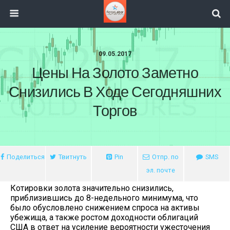
09.05.2017
Цены На Золото Заметно
Снизились В Ходе Сегодняшних
Торгов
Поделиться
Твитнуть
Pin
Отпр. по
SMS
эл. почте
Котировки золота значительно снизились,
приблизившись до 8-недельного минимума, что
было обусловлено снижением спроса на активы
убежища, а также ростом доходности облигаций
США в ответ на усиление вероятности ужесточения