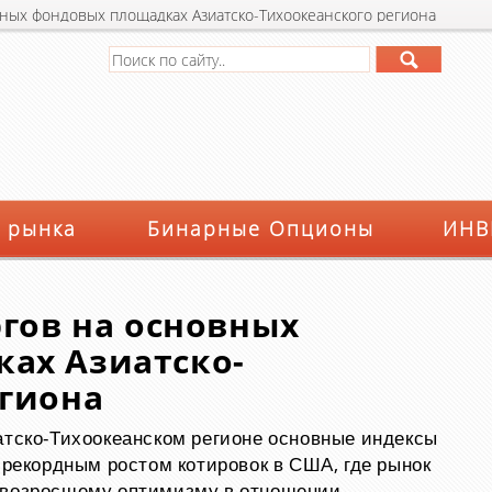
вных фондовых площадках Азиатско-Тихоокеанского региона
 рынка
Бинарные Опционы
ИНВ
ргов на основных
ах Азиатско-
егиона
атско-Тихоокеанском регионе основные индексы
а рекордным ростом котировок в США, где рынок
 возросшему оптимизму в отношении