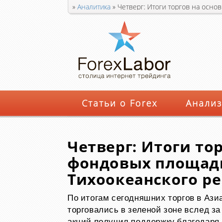
»
Аналитика
»
Четверг: Итоги торгов на осно
Статьи о Forex
Анализ
Четверг: Итоги то
фондовых площадк
Тихоокеанского р
По итогам сегодняшних торгов в Ази
торговались в зеленой зоне вслед з
акций получил поддержку благодаря