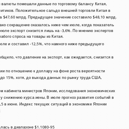
валюты помешали данные по торговому балансу Китая,
итиков. Положительное сальдо внешней торговли Китая в
за $47,60 млрд. Предыдущее значение составило $48,10 млрд.
нако сокращение оказалось ниже чем июле, когда показатель
 июле экспорт снизится лишь на -3,6%. По мнению экспертов
абого спроса на товары из Китая.
июле и составил -12,5%, что намного ниже предыдущего
щило, что давление на экспорт, как ожидается, снизится в
сии по отношению к доллару на фоне роста вероятности
до 15%, хотя, до выхода данных по рынку труда США,
ом кабинета министров Японии, исследования экономических
 снижению курса иены. В июле прогноз развития событий в
1,5 в июне. Индекс текущих ситуаций в экономике Японии
2
алась в диапазоне $1.1080-95