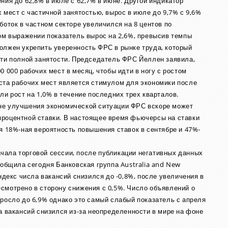
ния до 62,8% в июле с 62,7% в июне. Другой индикатор
 мест с частичной занятостью, вырос в июле до 9,7% с 9,6%
боток в частном секторе увеличился на 8 центов по
вом выражении показатель вырос на 2,6%, превысив темпы
олжен укрепить уверенность ФРС в рынке труда, который
чти полной занятости. Председатель ФРС Йеллен заявила,
 000 рабочих мест в месяц, чтобы идти в ногу с ростом
ста рабочих мест является стимулом для экономики после
ли рост на 1,0% в течение последних трех кварталов.
не улучшения экономической ситуации ФРС вскоре может
процентной ставки. В настоящее время фьючерсы на ставки
я 18%-ная вероятность повышения ставок в сентябре и 47%-
ачала торговой сессии, после публикации негативных данных
ообщила сегодня Банковская группа Australia and New
ндекс числа вакансий снизился до -0,8%, после увеличения в
смотрено в сторону снижения с 0,5%. Число объявлений о
ыросло до 6,9% однако это самый слабый показатель с апреля
а вакансий снизился из-за неопределенности в мире на фоне