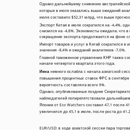
Однако дальнейшему снижению австралийской 
которые в июле оказались выше ожиданий анал
июле составило $52,31 млрд, что выше прогно
Экспорт Китая в июле сократился на -4,4%, од
снизился на -4,8%. Экономисты ожидали, что в
сокращение экспорта продолжается на фоне сл
Импорт товаров и услуг в Китай сократился в 
значения -8,4% и ожиданий аналитиков -7,0%.
Главной таможенное управление КНР также сооб
начале четвертого квартала этого года.
Иена
немного ослабла с начала азиатской сес
повышения процентных ставок ФРС в сентябре 
вероятность составляла всего 9%.
Однако, опубликованные позднее Секретариат
наблюдателей поперепятствовали дальнейшему
Японии от Eco Watchers составил 47,1 после 4
увеличился до 45,1 в июле, после роста до 41.
EUR/USD: в ходе азиатской сессии пара торгов