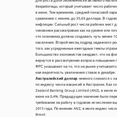
для роста доли экономически активного населе
безработицы, который учитывает число рабочих
в июне. Тем временем, средний почасовой зара
сравнению с июнем, до 35,69 доллара. В годо
инфляции. Сильный рост числа рабочих мест д
чиновники рассматриваю как на уровне или по
что экономика должна создавать чуть менее 100
населения. Второй месяц подряд надежного ро
того, как усредненные ежегодные темпы отрази
Большинство экономистов ожидают, что на фо
вернутся в рассмотрению вопроса повышения 
ФРС указывают на то, что на рынке учитываетс
ная вероятность увеличения ставок в декабре.
Австралийский доллар
немного снизился с н
по индексу числа вакансий в Австралии. Как с
Zealand Banking Group Limited (ANZ), в июле и
июне на 0,4%. Предыдущее значение было пере
требовании на работу в годовом исчислении в
2015 года. По мнению ANZ, в июле индекс числ
Brexit