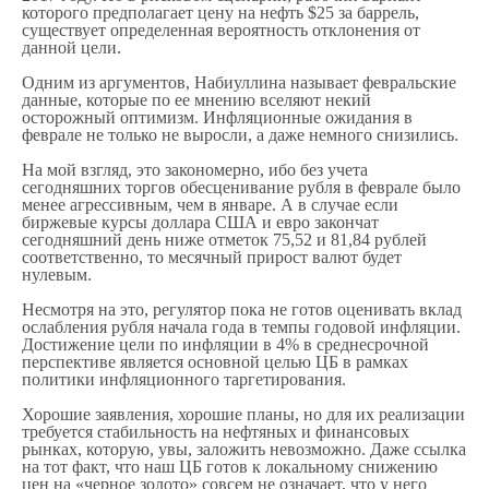
которого предполагает цену на нефть $25 за баррель,
существует определенная вероятность отклонения от
данной цели.
Одним из аргументов, Набиуллина называет февральские
данные, которые по ее мнению вселяют некий
осторожный оптимизм. Инфляционные ожидания в
феврале не только не выросли, а даже немного снизились.
На мой взгляд, это закономерно, ибо без учета
сегодняшних торгов обесценивание рубля в феврале было
менее агрессивным, чем в январе. А в случае если
биржевые курсы доллара США и евро закончат
сегодняшний день ниже отметок 75,52 и 81,84 рублей
соответственно, то месячный прирост валют будет
нулевым.
Несмотря на это, регулятор пока не готов оценивать вклад
ослабления рубля начала года в темпы годовой инфляции.
Достижение цели по инфляции в 4% в среднесрочной
перспективе является основной целью ЦБ в рамках
политики инфляционного таргетирования.
Хорошие заявления, хорошие планы, но для их реализации
требуется стабильность на нефтяных и финансовых
рынках, которую, увы, заложить невозможно. Даже ссылка
на тот факт, что наш ЦБ готов к локальному снижению
цен на «черное золото» совсем не означает, что у него