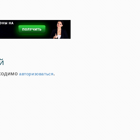
й
бходимо
.
авторизоваться