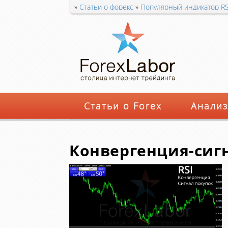
»
Статьи о форекс
»
Популярный индикатор RS
покупок-по-RSI
Статьи о Forex
Анализ
Конвергенция-сигн