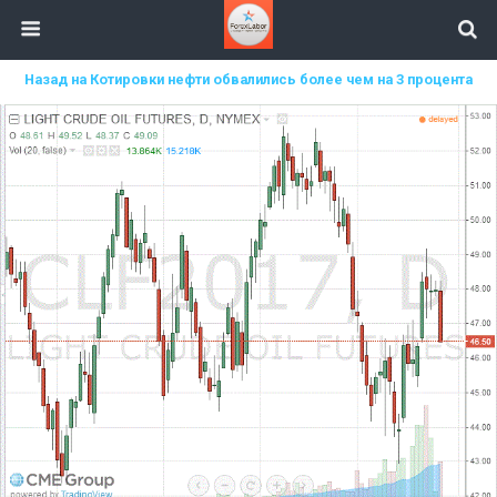
Назад на Котировки нефти обвалились более чем на 3 процента