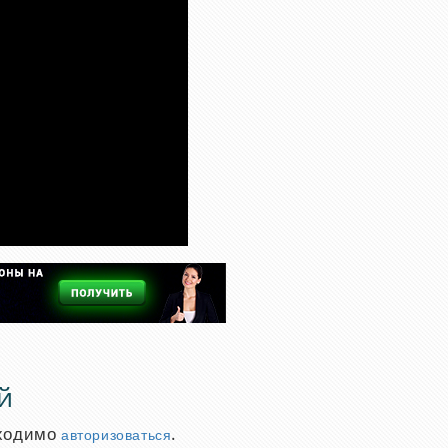
й
бходимо
.
авторизоваться