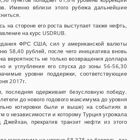
5,56 пунктов попадает 61,8% уровень коррекции
тов. Именно вблизи этого рубежа дальнейшие
сниться.
сь на стороне его роста выступает также нефть,
авление на курс
USDRUB.
седания ФРС США, сил у американской валюты
вню 58,40 рублей, после чего инициатива вновь
ка вероятность не только возвращения доллара
но и углубление его спуска до зоны 56-56,30
начимые уровни поддержки, соответствующие
ня 2017г.
, последняя одерживает безусловную победу.
злетели до нового годового максимума до уровня
ально котировки были и выше) на событиях в
ум о независимости и которому Турция угрожала
 Джейхан, прекратив транзит нефти из этого