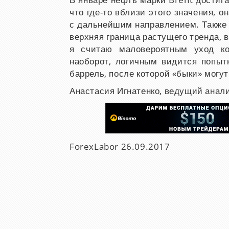
В январе нефть марки
Brent
достиг
что где-то вблизи этого значения, 
с дальнейшим направлением. Также 
верхняя граница растущего тренда, в
я считаю маловероятным уход ко
наоборот, логичным видится попытк
баррель, после которой «быки» могу
Анастасия Игнатенко, ведущий анал
ForexLabor
26.09.2017