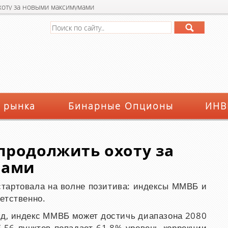
хоту за новыми максимумами
 рынка
Бинарные Опционы
ИНВ
продолжить охоту за
мами
стартовала на волне позитива: индексы ММВБ и
етственно.
ляд, индекс ММВБ может достичь диапазона 2080