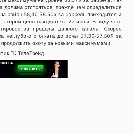
ала максимума на уровне 58,37
$
за баррель, так
она должна отстояться, прежде чем определиться
на район 58,40-58,50
$
за баррель приходится и
 котором цены находятся с 22 июня. В виду чего
тировок за пределы данного канала. Скорее
а неглубокого отката до зоны 57,30-57,50
$
за
т продолжить охоту за новыми максимумами.
итик ГК ТелеТрейд