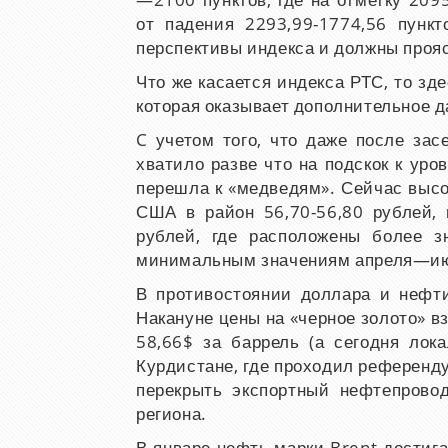
—2100 пунктов, где на отметку 209
от падения 2293,99-1774,56 пунк
перспективы индекса и должны проя
Что же касается индекса РТС, то зде
которая оказывает дополнительное д
C
учетом того, что даже после за
хватило разве что на подскок к уро
перешла к «медведям». Сейчас высо
США в район 56,70-56,80 рублей, 
рублей, где расположены более з
минимальным значениям апреля—ию
В противостоянии доллара и нефти
Накануне цены на «черное золото» в
58,66
$
за баррель (а сегодня лок
Курдистане, где проходил референд
перекрыть экспортный нефтепровод
региона.