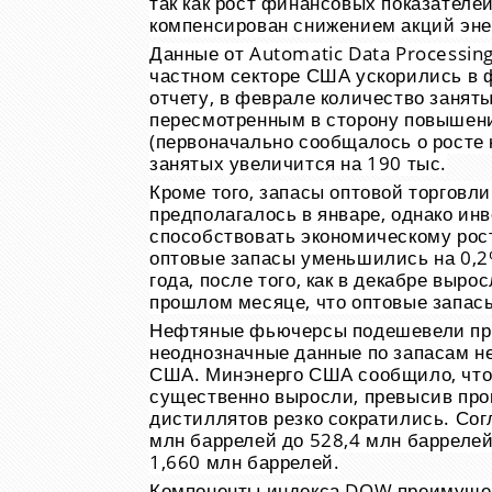
так как рост финансовых показателе
компенсирован снижением акций энер
Данные от Automatic Data Processing
частном секторе США ускорились в 
отчету, в феврале количество занят
пересмотренным в сторону повышения
(первоначально сообщалось о росте 
занятых увеличится на 190 тыс.
Кроме того, запасы оптовой торговл
предполагалось в январе, однако ин
способствовать экономическому рост
оптовые запасы уменьшились на 0,2
года, после того, как в декабре выр
прошлом месяце, что оптовые запасы
Нефтяные фьючерсы подешевели при
неоднозначные данные по запасам н
США. Минэнерго США сообщило, что
существенно выросли, превысив прог
дистиллятов резко сократились. Сог
млн баррелей до 528,4 млн барреле
1,660 млн баррелей.
Компоненты индекса DOW преимущес