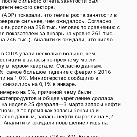
й после сильного отчета занятости был
гетического сектора.
 (ADP) показали, что темпы роста занятости в
феврале сильнее, чем ожидалось. Согласно
ых выросло на 298 тыс. человек по сравнению с
 показателем за январь на уровне 261 тыс.
на 246 тыс.). Аналитики ожидали, что число
и в США упали несколько больше, чем
вестиции в запасы по-прежнему могли
у в первом квартале. Согласно данным,
%, самое большое падение с февраля 2016
осли на 1,0%. Министерство сообщило в
 снизились на 0,1% в январе.
мерно на 5%, причиной чему были
ефтепродуктов и общее укрепление доллара
 на неделе 25 февраля—3 марта запасы нефти
нозы, в то время как запасы бензина и
ласно данным, запасы нефти выросли на 8,2
й. Аналитики ожидали повышение лишь на
твенно снизились (23 из 30). Больше