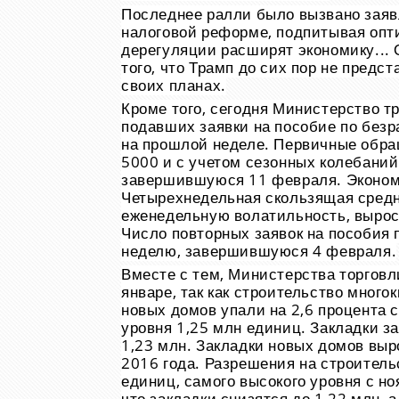
Последнее ралли было вызвано зая
налоговой реформе, подпитывая опти
дерегуляции расширят экономику... 
того, что Трамп до сих пор не пред
своих планах.
Кроме того, сегодня Министерство т
подавших заявки на пособие по без
на прошлой неделе. Первичные обра
5000 и с учетом сезонных колебаний
завершившуюся 11 февраля. Эконом
Четырехнедельная скользящая средн
еженедельную волатильность, вырос
Число повторных заявок на пособия п
неделю, завершившуюся 4 февраля.
Вместе с тем, Министерства торговл
январе, так как строительство много
новых домов упали на 2,6 процента 
уровня 1,25 млн единиц. Закладки з
1,23 млн. Закладки новых домов выр
2016 года. Разрешения на строитель
единиц, самого высокого уровня с н