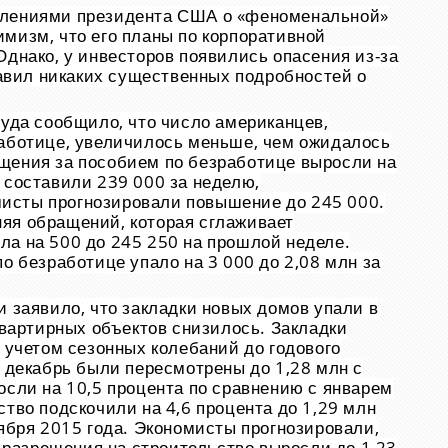
влениями президента США о «феноменальной»
мизм, что его планы по корпоративной
Однако, у инвесторов появились опасения из-за
ставил никаких существенных подробностей о
руда сообщило, что число американцев,
работице, увеличилось меньше, чем ожидалось
щения за пособием по безработице выросли на
 составили 239 000 за неделю,
исты прогнозировали повышение до 245 000.
яя обращений, которая сглаживает
ла на 500 до 245 250 на прошлой неделе.
о безработице упало на 3 000 до 2,08 млн за
и заявило, что закладки новых домов упали в
квартирных объектов снизилось. Закладки
с учетом сезонных колебаний до годового
а декабрь были пересмотрены до 1,28 млн с
осли на 10,5 процента по сравнению с январем
ство подскочили на 4,6 процента до 1,29 млн
оября 2015 года. Экономисты прогнозировали,