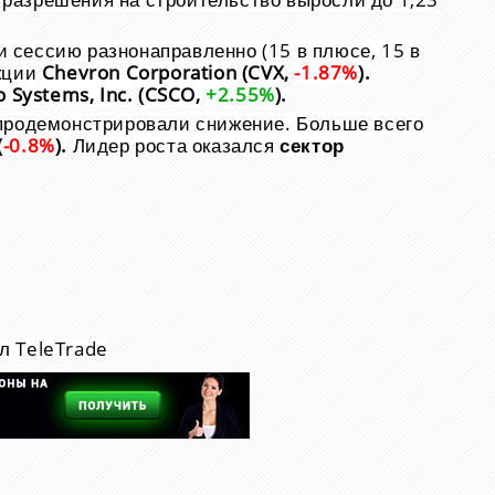
а разрешения на строительство выросли до 1,23
сессию разнонаправленно (15 в плюсе, 15 в
кции
Chevron Corporation
(CVX,
-1.87%
).
o Systems, Inc.
(CSCO,
+2.55%
).
продемонстрировали снижение. Больше всего
(
-0.8%
).
Лидер роста оказался
сектор
л TeleTrade