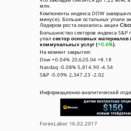
что закладки снизятся до 1,22 млн, 
млн.
Компоненты индекса DOW завершили 
минусе). Больше остальных упали а
Лидером роста оказались акции
Cisc
Большинство секторов индекса S&P 
упал
сектор основных материалов 
коммунальных услуг (
+0.6%
)
.
На момент закрытия:
Dow +0.04% 20,620.04 +8.18
Nasdaq -0.08% 5,814.90 -4.54
S&P -0.09% 2,347.23 -2.02
Информационно-аналитический отде
ForexLabor
16.02.2017