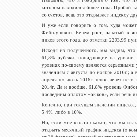
Напомню, что я говорила о том, что и
котором находился более года. Пробой т
со счетов, ведь это открывает индексу д
И уже если говорить о том, куда може
Фибо-уровни. Берем рост, начатый в я
пиков этого года, до отметки 2293,99 пу
Исходя из полученного, мы видим, что
61,8% рубежи, попадающие на уровни 1
уровнях по-своему являются серьезными
значениям с августа по ноябрь 2016г.; а
апреля по июль 2016г. плюс через него 
2014г. Да и вообще, 61,8% уровень Фиб
последним оплотом «быков», если речь и
Конечно, при текущем значении индекса,
5,4%, либо в 10%.
Но, если мне кто-то скажет, что мы ита
открыть месячный график индекса (о ком