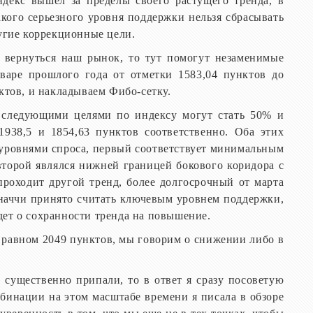
ндекс вышел за пределы своего растущего тренда, в
акого серьезного уровня поддержки нельзя сбрасывать
ругие коррекционные цели.
т вернуться наш рынок, то тут помогут незаменимые
нваре прошлого года от отметки 1583,04 пунктов до
нктов, и накладываем Фибо-сетку.
 следующими целями по индексу могут стать 50% и
938,5 и 1854,63 пунктов соответственно. Оба этих
 уровнями спроса, первый соответствует минимальным
 второй являлся нижней границей бокового коридора с
проходит другой тренд, более долгосрочный от марта
оначчи принято считать ключевым уровнем поддержки,
дет о сохранности тренда на повышение.
 равном 2049 пунктов, мы говорим о снижении либо в
к существенно припали, то в ответ я сразу посоветую
бинации на этом масштабе времени я писала в обзоре