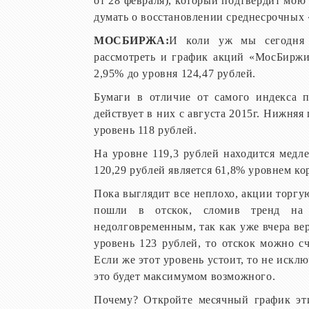
от 28 февраля), который подтвердит мою 
думать о восстановлении среднесрочных 
МОСБИРЖА:
И коли уж мы сегодня 
рассмотреть и график акций «МосБиржи
2,95% до уровня 124,47 рублей.
Бумаги в отличие от самого индекса п
действует в них с августа 2015г. Нижняя
уровень 118 рублей.
На уровне 119,3 рублей находится медл
120,29 рублей является 61,8% уровнем ко
Пока выглядит все неплохо, акции торгу
пошли в отскок, сломив тренд на 
недолговременным, так как уже вчера ве
уровень 123 рублей, то отскок можно с
Если же этот уровень устоит, то не искл
это будет максимумом возможного.
Почему? Откройте месячный график эти