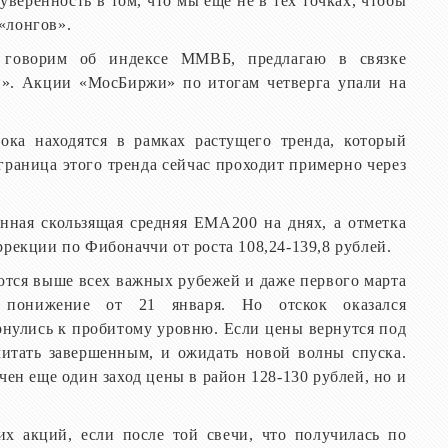
уверенность в том, что мы еще не в тех точках, чтобы
«лонгов».
говорим об индексе ММВБ, предлагаю в связке
». Акции «МосБиржи» по итогам четверга упали на
ока находятся в рамках растущего тренда, который
 граница этого тренда сейчас проходит примерно через
енная скользящая средняя ЕМА200 на днях, а отметка
ррекции по Фибоначчи от роста 108,24-139,8 рублей.
ются выше всех важных рубежей и даже первого марта
понижение от 21 января. Но отскок оказался
рнулись к пробитому уровню. Если цены вернутся под
читать завершенным, и ожидать новой волны спуска.
ючен еще один заход цены в район 128-130 рублей, но и
х акций, если после той свечи, что получилась по