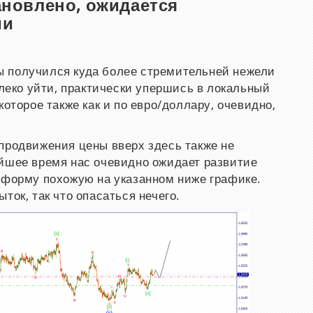
новлено, ожидается
ии
 получился куда более стремительней нежели
алеко уйти, практически упершись в локальный
которое также как и по евро/доллару, очевидно,
продвижения цены вверх здесь также не
айшее время нас очевидно ожидает развитие
 форму похожую на указанном ниже графике.
ток, так что опасаться нечего.