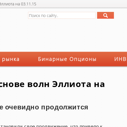
Эллиота на 03.11.15
 рынка
Бинарные Опционы
ИНВ
основе волн Эллиота на
е очевидно продолжится
становили свое продвижение, что привело к