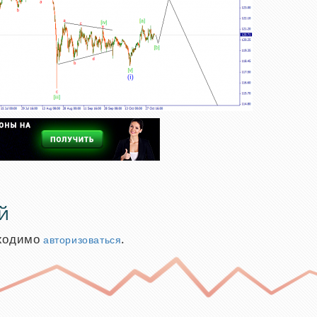
й
бходимо
.
авторизоваться