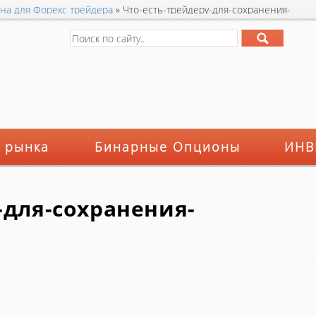
на для Форекс трейдера
»
Что-есть-трейдеру-для-сохранения-
 рынка
Бинарные Опционы
ИНВ
-для-сохранения-