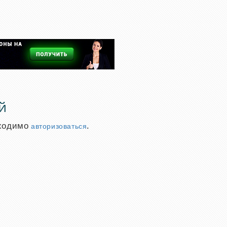
й
бходимо
.
авторизоваться