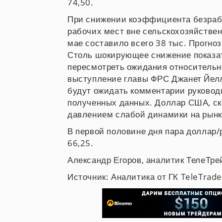
74,50.
При снижении коэффициента безрабо
рабочих мест вне сельскохозяйстве
мае составило всего 38 тыс. Прогноз
Столь шокирующее снижение показат
пересмотреть ожидания относительн
выступление главы ФРС Джанет Йелл
будут ожидать комментарии руковод
полученных данных. Доллар США, ск
давлением слабой динамики на рынк
В первой половине дня пара доллар/
66,25.
Александр Егоров, аналитик ТелеТре
Источник: Аналитика от ГК TeleTrade