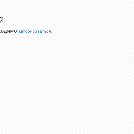
й
бходимо
.
авторизоваться