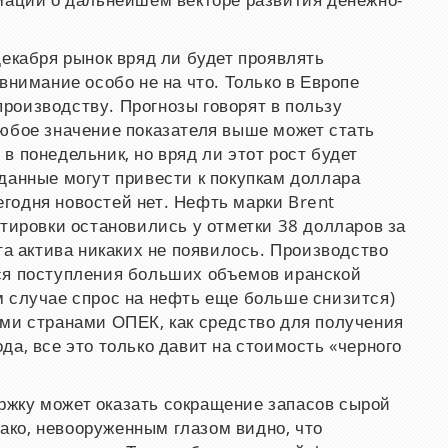
мации о дальнейшем векторе развития денежно-
декабря рынок вряд ли будет проявлять
внимание особо не на что. Только в Европе
роизводству. Прогнозы говорят в пользу
юбое значение показателя выше может стать
в понедельник, но вряд ли этот рост будет
данные могут привести к покупкам доллара
годня новостей нет. Нефть марки Brent
отировки остановились у отметки 38 долларов за
та актива никаких не появилось. Производство
ся поступления больших объемов иранской
м случае спрос на нефть еще больше снизится)
ыми странами ОПЕК, как средство для получения
да, все это только давит на стоимость «черного
жку может оказать сокращение запасов сырой
ко, невооруженным глазом видно, что