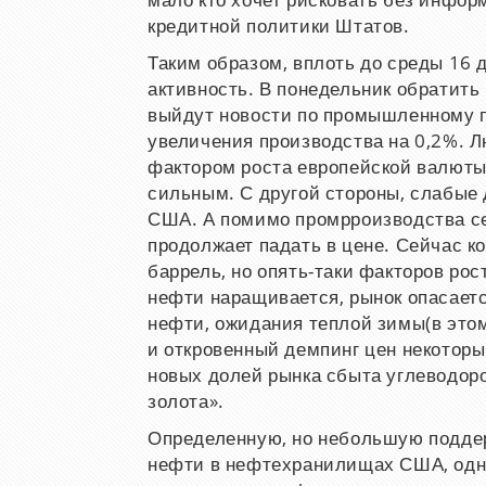
мало кто хочет рисковать без инфор
кредитной политики Штатов.
Таким образом, вплоть до среды 16 
активность. В понедельник обратить 
выйдут новости по промышленному п
увеличения производства на 0,2%. Л
фактором роста европейской валюты 
сильным. С другой стороны, слабые 
США. А помимо промрроизводства се
продолжает падать в цене. Сейчас к
баррель, но опять-таки факторов рос
нефти наращивается, рынок опасает
нефти, ожидания теплой зимы(в это
и откровенный демпинг цен некотор
новых долей рынка сбыта углеводоро
золота».
Определенную, но небольшую поддер
нефти в нефтехранилищах США, одна