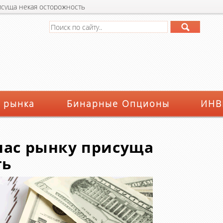
исуща некая осторожность
 рынка
Бинарные Опционы
ИНВ
час рынку присуща
ть