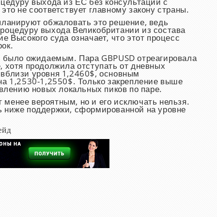
оцедуру выхода из ЕС без консультаций с
это не соответствует главному закону страны.
планируют обжаловать это решение, ведь
процедуру выхода Великобритании из состава
е Высокого суда означает, что этот процесс
ок.
ее было ожидаемым. Пара
GBPUSD
отреагировала
, хотя продолжила отступать от дневных
 вблизи уровня 1,2460$, основным
на 1,2530-1,2550$. Только закрепление выше
овлению новых локальных пиков по паре.
менее вероятным, но и его исключать нельзя.
ь ниже поддержки, сформированной на уровне
ейд