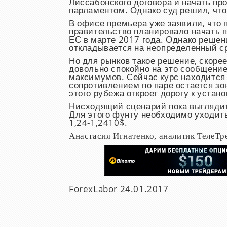
Лиссабонского договора и начать пр
парламентом. Однако суд решил, что 
В офисе премьера уже заявили, что 
правительство планировало начать 
ЕС в марте 2017 года. Однако решени
откладывается на неопределенный ср
Но для рынков такое решение, скор
довольно спокойно на это сообщение
максимумов. Сейчас курс находится
сопротивлением по паре остается зо
этого рубежа откроет дорогу к устан
Нисходящий сценарий пока выглядит 
Для этого фунту необходимо уходит
1,24-1,2410$.
Анастасия Игнатенко, аналитик ТелеТр
ForexLabor
24.01.2017