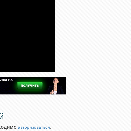
й
бходимо
.
авторизоваться