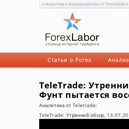
»
Аналитика
»
Видеоаналитика от Телетрейд
восстановить позиции
Статьи о Forex
Анализ
TeleTrade: Утренни
Фунт пытается во
Аналитика от Teletrade:
TeleTrade: Утренний обзор, 13.07.2