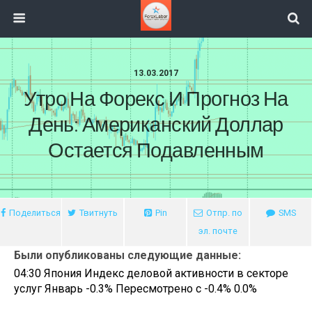
13.03.2017
Утро На Форекс И Прогноз На
День: Американский Доллар
Остается Подавленным
Поделиться
Твитнуть
Pin
Отпр. по
SMS
эл. почте
Были опубликованы следующие данные:
04:30
Япония
Индекс деловой активности в секторе
услуг Январь
-0.3% Пересмотрено с -0.4%
0.0%