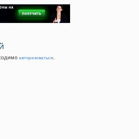
й
бходимо
.
авторизоваться