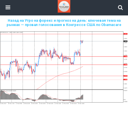
Назад на Утро на форекс и прогноз на день: ключевая тема на
рынках — провал голосования в Конгрессе США по Obamacare