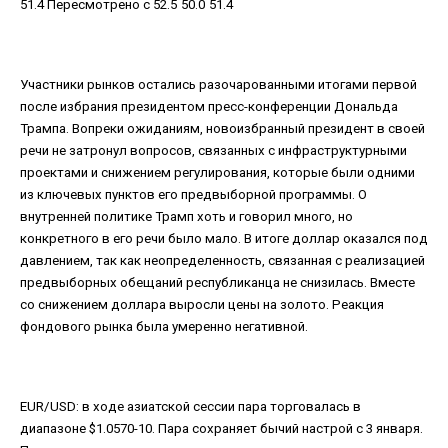
51.4 Пересмотрено с 52.5
50.0
51.4
Участники рынков остались разочарованными итогами первой
после избрания президентом пресс-конференции Дональда
Трампа. Вопреки ожиданиям, новоизбранный президент в своей
речи не затронул вопросов, связанных с инфраструктурными
проектами и снижением регулирования, которые были одними
из ключевых пунктов его предвыборной программы. О
внутренней политике Трамп хоть и говорил много, но
конкретного в его речи было мало. В итоге доллар оказался под
давлением, так как неопределенность, связанная с реализацией
предвыборных обещаний республиканца не снизилась. Вместе
со снижением доллара выросли цены на золото. Реакция
фондового рынка была умеренно негативной.
EUR/USD: в ходе азиатской сессии пара торговалась в
диапазоне $1.0570-10. Пара сохраняет бычий настрой с 3 января.