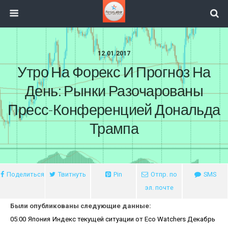
12.01.2017
Утро На Форекс И Прогноз На
День: Рынки Разочарованы
Пресс-Конференцией Дональда
Трампа
Поделиться
Твитнуть
Pin
Отпр. по
SMS
эл. почте
Были опубликованы следующие данные:
05:00
Япония
Индекс текущей ситуации от Eco Watchers Декабрь