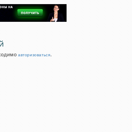
й
бходимо
.
авторизоваться