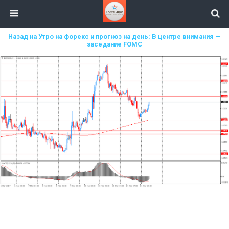
Назад на Утро на форекс и прогноз на день: В центре внимания —
заседание FOMC