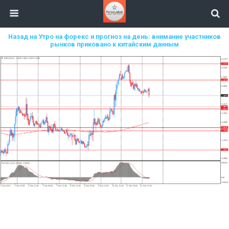
Назад на Утро на форекс и прогноз на день: внимание участников
рынков приковано к китайским данным