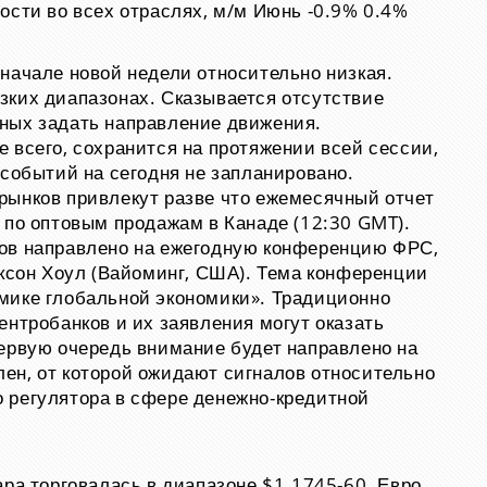
ости во всех отраслях, м/м Июнь
-0.9%
0.4%
начале новой недели относительно низкая.
зких диапазонах. Сказывается отсутствие
ных задать направление движения.
 всего, сохранится на протяжении всей сессии,
 событий на сегодня не запланировано.
рынков привлекут разве что ежемесячный отчет
 по оптовым продажам в Канаде (12:30 GMT).
ов направлено на ежегодную конференцию ФРС,
ексон Хоул (Вайоминг, США). Тема конференции
мике глобальной экономики». Традиционно
ентробанков и их заявления могут оказать
ервую очередь внимание будет направлено на
ен, от которой ожидают сигналов относительно
 регулятора в сфере денежно-кредитной
ара торговалась в диапазоне $1.1745-60. Евро