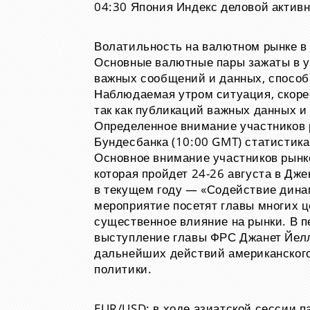
04:30
Япония
Индекс деловой активн
Волатильность на валютном рынке в 
Основные валютные пары зажаты в у
важных сообщений и данных, способ
Наблюдаемая утром ситуация, скорее
так как публикаций важных данных и
Определенное внимание участников 
Бундесбанка (10:00 GMT) статистика
Основное внимание участников рынк
которая пройдет 24-26 августа в Дж
в текущем году — «Содействие дина
мероприятие посетят главы многих ц
существенное влияние на рынки. В п
выступление главы ФРС Джанет Йелл
дальнейших действий американского
политики.
EUR/USD: в ходе азиатской сессии п