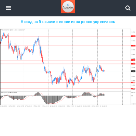
Назад на В начале сессии иена резко укрепилась