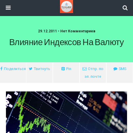
29.12.2011 • Нет Комментариев
Влияние Индексов На Валюту
Поделиться
Твитнуть
Pin
Отпр. по
SMS
эл. почте