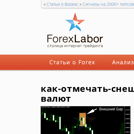
»
Статьи о форекс
»
Сигналы на 2000+ пипсов
графиках-валют
Статьи о Forex
Анализ
как-отмечать-сне
валют