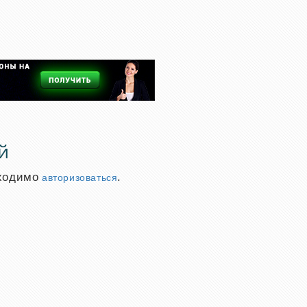
й
бходимо
.
авторизоваться