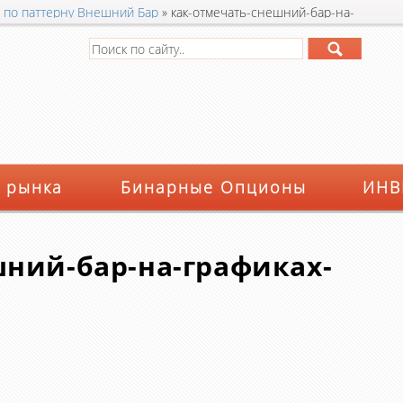
 по паттерну Внешний Бар
»
как-отмечать-снешний-бар-на-
 рынка
Бинарные Опционы
ИНВ
шний-бар-на-графиках-