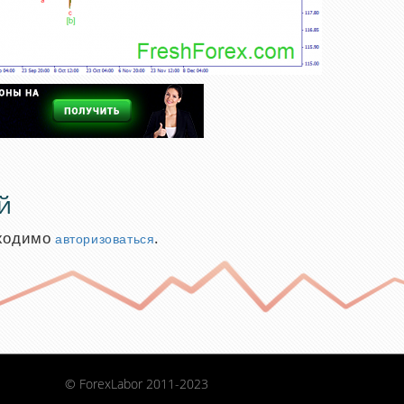
й
бходимо
.
авторизоваться
© ForexLabor 2011-2023