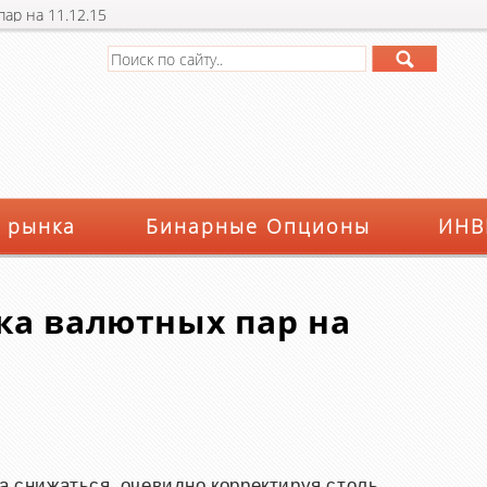
ар на 11.12.15
 рынка
Бинарные Опционы
ИНВ
ка валютных пар на
ла снижаться, очевидно корректируя столь