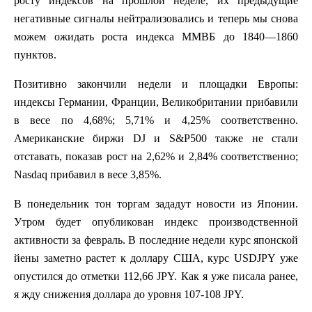
росту индексов на прошлой неделе, их предыдущие
негативные сигналы нейтрализовались и теперь мы снова
можем ожидать роста индекса ММВБ до 1840—1860
пунктов.
Позитивно закончили недели и площадки Европы:
индексы Германии, Франции, Великобритании прибавили
в весе по 4,68%; 5,71% и 4,25% соответственно.
Американские биржи
DJ
и
S&P500
также не стали
отставать, показав рост на 2,62% и 2,84% соответственно;
Nasdaq
прибавил в весе 3,85%.
В понедельник тон торгам зададут новости из Японии.
Утром будет опубликован индекс производственной
активности за февраль. В последние недели курс японской
йены заметно растет к доллару США, курс
USDJPY
уже
опустился до отметки 112,66
JPY.
Как я уже писала ранее,
я жду снижения доллара до уровня 107-108
JPY.