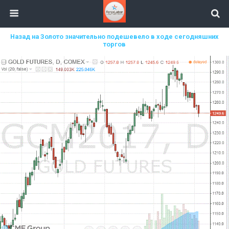
Назад на Золото значительно подешевело в ходе сегодняшних
торгов